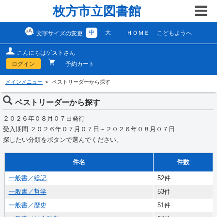
枚方市立図書館
中
大
ＨＯＭＥ
こどもようへ
文字サイズの変更
こんにちはゲストさん
ログイン
予約カート
メインメニュー
ベストリーダーから探す
ベストリーダーから探す
２０２６年０８月０７日発行
受入期間 ２０２６年０７月０７日～２０２６年０８月０７日
探したい分類をボタンで選んでください。
件名
件数
一般書／総記
52件
一般書／哲学
53件
一般書／歴史
51件